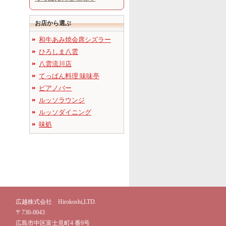
お店から選ぶ
和牛あみ焼会席シズラー
ひろしま八雲
八雲流川店
てっぱん料理 味味亭
ピアノバー
ルッソラウンジ
ルッソダイニング
味処
広越株式会社 Hirokoshi,LTD.
〒730-0043
広島市中区富士見町4 番9号