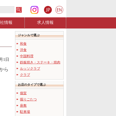
社情報
求人情報
ジャンルで選ぶ
和食
洋食
中国料理
7月1日
鉄板焼き・ステーキ・焼肉
ルッソクラブ
トから
クラブ
お店のタイプで選ぶ
個室
掘りごたつ
座敷
駐車場