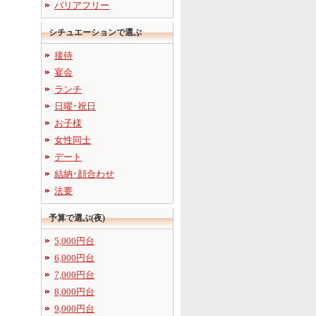
バリアフリー
シチュエーションで選ぶ
接待
宴会
ランチ
日曜･祝日
お子様
女性同士
デート
結納･顔合わせ
法要
予算で選ぶ(夜)
5,000円台
6,000円台
7,000円台
8,000円台
9,000円台