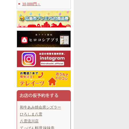
10,000円～
和牛あみ焼会席シズラー
ひろしま八雲
八雲流川店
てっぱん料理 味味亭