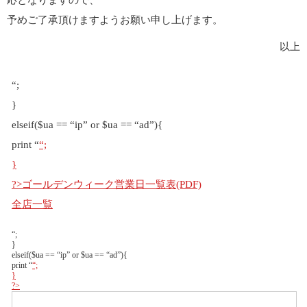
応となりますので、
予めご了承頂けますようお願い申し上げます。
以上
“;
}
elseif($ua == “ip” or $ua == “ad”){
print “
“;
}
?>ゴールデンウィーク営業日一覧表(PDF)
全店一覧
“;
}
elseif($ua == “ip” or $ua == “ad”){
print “
“;
}
?>