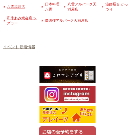
日本料理
八雲アルパーク天
漁師屋台 がっ
八雲流川店
八雲
満屋店
つり
和牛あみ焼会席 シ
廣徳樓アルパーク天満屋店
ズラー
イベント
,
新着情報