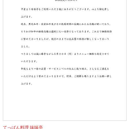
てっぱん料理 味味亭