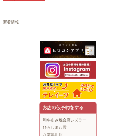
新着情報
和牛あみ焼会席シズラー
ひろしま八雲
八雲流川店