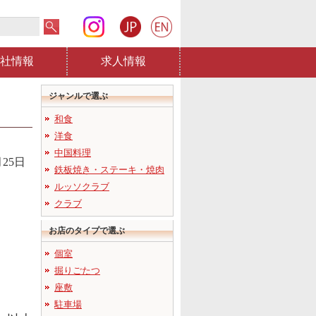
社情報
求人情報
ジャンルで選ぶ
和食
洋食
中国料理
月25日
鉄板焼き・ステーキ・焼肉
ルッソクラブ
クラブ
お店のタイプで選ぶ
個室
掘りごたつ
座敷
駐車場