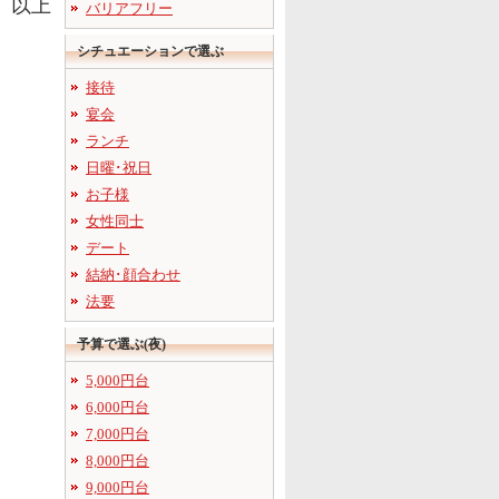
以上
バリアフリー
シチュエーションで選ぶ
接待
宴会
ランチ
日曜･祝日
お子様
女性同士
デート
結納･顔合わせ
法要
予算で選ぶ(夜)
5,000円台
6,000円台
7,000円台
8,000円台
9,000円台