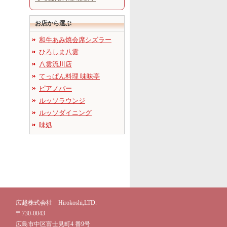
お店から選ぶ
和牛あみ焼会席シズラー
ひろしま八雲
八雲流川店
てっぱん料理 味味亭
ピアノバー
ルッソラウンジ
ルッソダイニング
味処
広越株式会社 Hirokoshi,LTD.
〒730-0043
広島市中区富士見町4 番9号