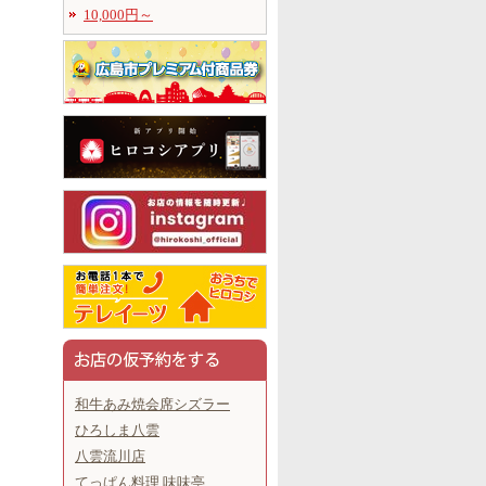
10,000円～
和牛あみ焼会席シズラー
ひろしま八雲
八雲流川店
てっぱん料理 味味亭