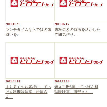
2011.11.21
2011.06.15
ランチタイムならではの気
鉄板焼きの特徴を活かした
遣いを。
雰囲気作り。
2011.01.18
2010.12.16
より多くのお客様に。てっ
焼き手歴5年、てっぱん料
ぱん料理味味亭、松尾さ
理味味亭、渡部さん。
ん。