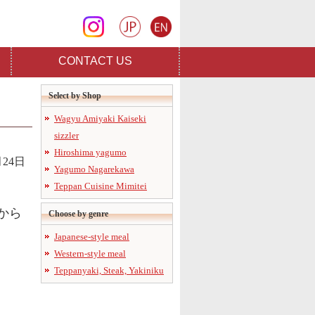
CONTACT US
Select by Shop
Wagyu Amiyaki Kaiseki
sizzler
Hiroshima yagumo
月24日
Yagumo Nagarekawa
Teppan Cuisine Mimitei
から
Choose by genre
Japanese-style meal
Western-style meal
Teppanyaki, Steak, Yakiniku