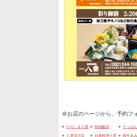
＠お店のページから、予約フ
ひろしま八雲
拍拍飯店
てっぱん
八雲流川店
日本料理八雲
和牛あみ