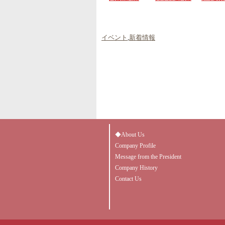
イベント
,
新着情報
◆About Us
Company Profile
Message from the President
Company History
Contact Us