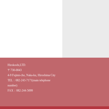
Hirokoshi,LTD.
〒730-0043
4-9 Fujimi-cho, Naka-ku, Hiroshima City
TEL：082-243-7171(main telephone
number)
FAX：082-244-5099