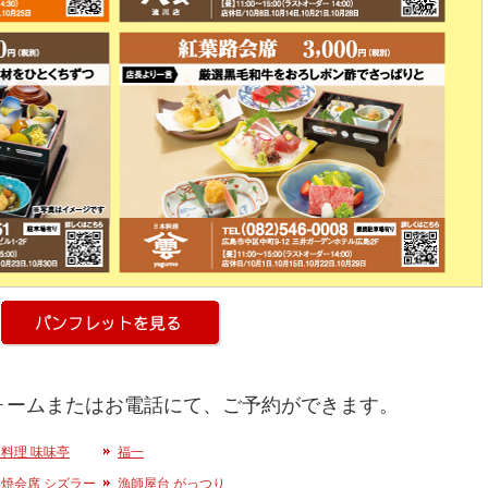
ォームまたはお電話にて、ご予約ができます。
料理 味味亭
福一
焼会席 シズラー
漁師屋台 がっつり