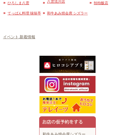
八雲流川店
ひろしま八雲
拍拍飯店
てっぱん料理 味味亭
和牛あみ焼会席 シズラー
イベント
,
新着情報
和牛あみ焼会席シズラー