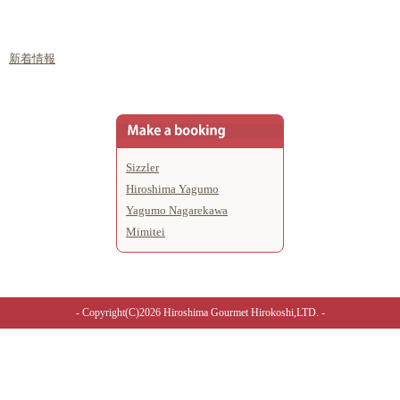
新着情報
Sizzler
Hiroshima Yagumo
Yagumo Nagarekawa
Mimitei
- Copyright(C)2026
Hiroshima Gourmet
Hirokoshi,LTD. -