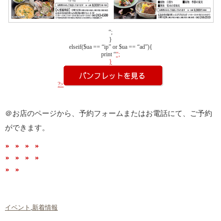
“;
}
elseif($ua == “ip” or $ua == “ad”){
print “
“;
}
?>
＠お店のページから、予約フォームまたはお電話にて、ご予約
ができます。
イベント
,
新着情報