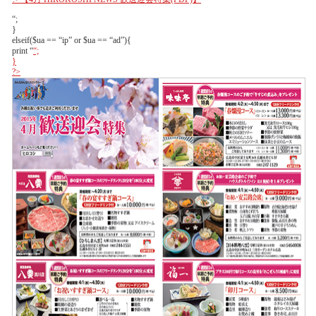
“;
}
elseif($ua == “ip” or $ua == “ad”){
print “
“;
}
?>