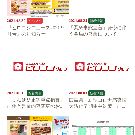
2021.08.30
2021.08.25
イベント
新着情報
『ヒロコシニュース2021 9
「緊急事態宣言」発令に伴
月号』のお知らせ。
う各店の営業について
2021.08.18
2021.08.03
新着情報
新着情報
「まん延防止等重点措置」
広島県「新型コロナ感染拡
に伴う営業内容変更のお...
大防止早期集中対策」に...